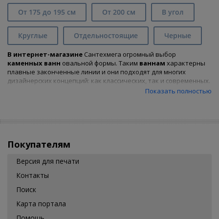
От 175 до 195 см
От 200 см
В угол
Круглые
Отдельностоящие
Черные
В интернет-магазине
Сантехмега огромный выбор
каменных ванн
овальной формы. Таким
ваннам
характерны
плавные законченные линии и они подходят для многих
дизайнерских концепций: как классических, так и современных.
На данной странице нашего интернет-магазина представлен
Показать полностью
большой выбор овальных ванн
. Вы можете
купить
овальную
ванну из литьевого мрамора
по привлекательной
цене
. Это ванны
как отечественного производства, так и
поставляемые из Европы и Китая.
Покупателям
Версия для печати
Контакты
Поиск
Карта портала
Помощь