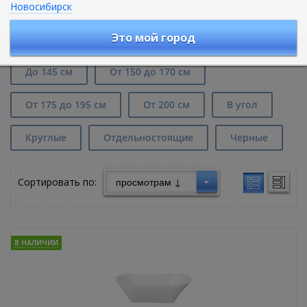
Новосибирск
Каменные овальные ванны в
Екатеринбурге
Это мой город
До 145 см
От 150 до 170 см
От 175 до 195 см
От 200 см
В угол
Круглые
Отдельностоящие
Черные
Сортировать по:
В НАЛИЧИИ