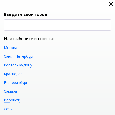
0
0
Вход
Введите свой город
(RUB
Р
Или выберите из списка:
Москва
УКАЖИТЕ ГОРОД
Санкт-Петербург
Ростов-на-Дону
Краснодар
Екатеринбург
КАТАЛОГ ТОВАРОВ
Самара
Воронеж
Карта сайта
Сочи