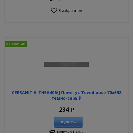
В избранное
В НАЛИЧИИ
CERSANIT A-TH5A406\J Плинтус Townhouse 70х598
темно-серый
234
Р
Купить
Купить в 1 клик