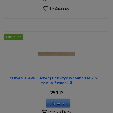
В избранное
В НАЛИЧИИ
CERSANIT A-WS5A156\J Плинтус Woodhouse 70х598
темно-бежевый
251
Р
Купить
Купить в 1 клик