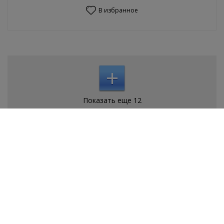
В избранное
+
Показать еще 12
Показано 12 товаров из 360
Покупателям
Версия для печати