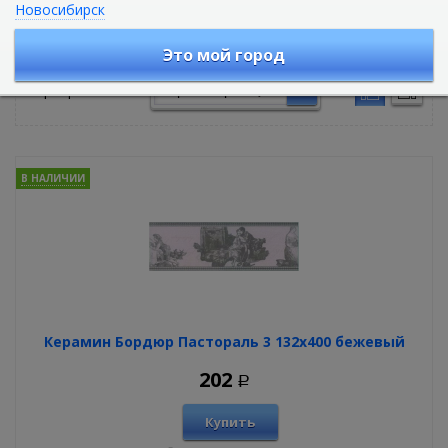
Новосибирск
Керамическая плитка
Это мой город
Сортировать по:
В НАЛИЧИИ
Керамин Бордюр Пастораль 3 132х400 бежевый
202
Р
Купить