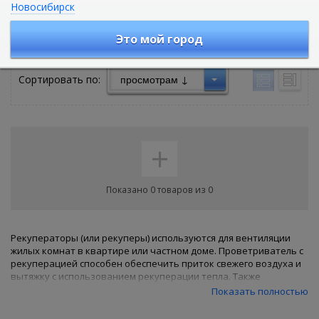
Новосибирск
Рекуперы (проветриватели
помещений)
Это мой город
Сортировать по:
+
Показано 0 товаров из 0
Рекуператоры (или рекуперы) используются для вентиляции
жилых комнат в квартире или частном доме. Проветриватель с
рекуперацией способен обеспечить приток свежего воздуха и
вытяжку с использованием рекуперации тепла. Также
рекуператоры могут работать в режиме постоянного притока
Показать полностью
(в теплое время года) или вытяжки.