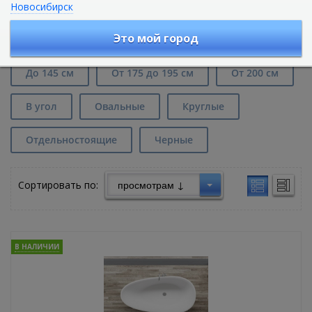
Новосибирск
Каменные ванны длиной от 150 до
170 см в Екатеринбурге
Это мой город
До 145 см
От 175 до 195 см
От 200 см
В угол
Овальные
Круглые
Отдельностоящие
Черные
Сортировать по:
В НАЛИЧИИ