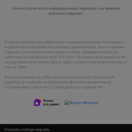
Цена на сайте носит информационный характер и не является
публичной офертой.
В нашем каталоге вы найдете все последние новинки сантехники с
подробным описанием технических характеристик, фото и ценами.
Заказать сантехнику можно прямо сейчас, оформив покупку на
сайте или по телефону 8 (800) 350-50-54. Продажа сантехники так же
осуществляется в нашем офисе, адрес которого вы можете узнать у
нас на сайте.
Вся информация на сайте носит исключительно справочный
характер, и не является публичной офертой определяемой
положениями Статьи 437 (2) Гражданского кодекса РФ.
Показать полную версию