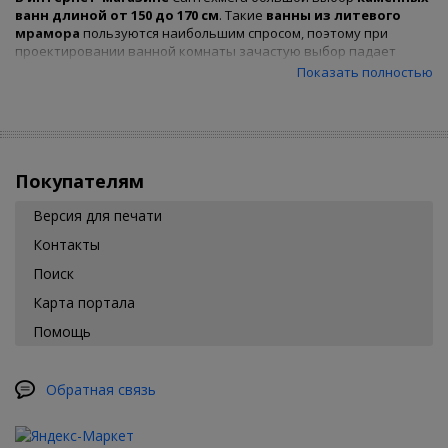
ванн
длиной от 150 до 170 см
. Такие
ванны
из литевого
мрамора
пользуются наибольшим спросом, поэтому при
проектировании ванной комнаты зачастую выбор падает
именно на них. На данной странице нашего интернет-
Показать полностью
магазина представлен широкий выбор ванн длиной 150, 155,
160, 165 и 170 см, которые Вы можете
купить
по
привлекательной
цене.
Покупателям
Версия для печати
Контакты
Поиск
Карта портала
Помощь
Обратная связь