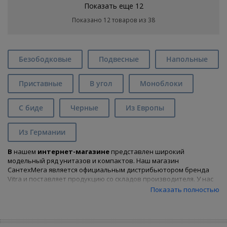
Показать еще 12
Показано 12 товаров из 38
Безободковые
Подвесные
Напольные
Приставные
В угол
Моноблоки
С биде
Черные
Из Европы
Из Германии
В
нашем
интернет-магазине
представлен широкий
модельный ряд унитазов и компактов. Наш магазин
СантехМега является официальным дистрибьютором бренда
Vitra и поставляет продукцию со складов производителя. У нас
Вы найдете все разнообразие моделей унитазов и
Показать полностью
компактов
Vitra
и сможете
купить унитаз
, подходящий Вам по
характеристикам и цене, предварительно воспользовавшись
удобным фильтром.