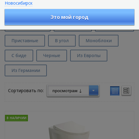
Новосибирск
Унитазы Vitra в Екатеринбурге
Это мой город
Безободковые
Подвесные
Напольные
Приставные
В угол
Моноблоки
С биде
Черные
Из Европы
Из Германии
Сортировать по:
В НАЛИЧИИ