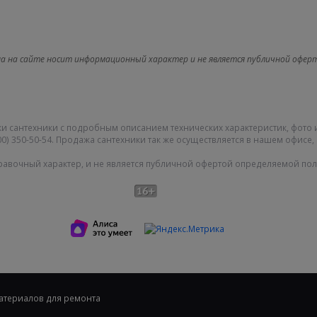
а на сайте носит информационный характер и не является публичной офер
и сантехники с подробным описанием технических характеристик, фото 
0) 350-50-54. Продажа сантехники так же осуществляется в нашем офисе, 
равочный характер, и не является публичной офертой определяемой поло
Карта сайта
|
О компании
|
|
Политика конфиденциальности
материалов для ремонта