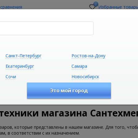
0
 сравнения
Избранные товар
стройщикам
О магазине
Контакты
Санкт-Петербург
Ростов-на-Дону
Екатеринбург
Самара
Сочи
Новосибирск
Сантехника
Климатическая техни
Это мой город
техники магазина Сантехмег
оваров, которые представлены в нашем магазине. Для того, что
ам, в соответствии с их назначением.