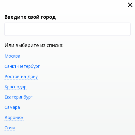
0
0
Вход
Введите свой город
(RUB
Р
Или выберите из списка:
Москва
УКАЖИТЕ ГОРОД
Санкт-Петербург
Ростов-на-Дону
Краснодар
Екатеринбург
КАТАЛОГ ТОВАРОВ
Самара
Воронеж
Каталог разделов сантехники
магазина Сантехмега в
Сочи