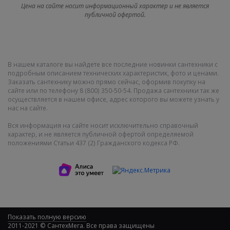
Цена на сайте носит информационный характер и не является
публичной офертой.
В нашем каталоге вы найдете все последние новинки сантехники с
подробным описанием технических характеристик, фото и ценами.
Заказать сантехнику можно прямо сейчас, оформив покупку на
сайте или по телефону 8 (800) 350-50-54. Продажа сантехники так же
осуществляется в нашем офисе, адрес которого вы можете узнать у
нас на сайте.
Вся информация на сайте носит исключительно справочный
характер, и не является публичной офертой определяемой
положениями Статьи 437 (2) Гражданского кодекса РФ.
Показать полную версию
2011-2021 © СантехМега. Все права защищены