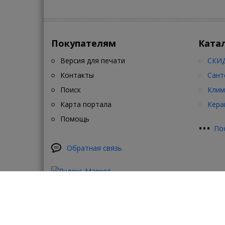
Покупателям
Ката
Версия для печати
СКИД
Контакты
Сант
Поиск
Клим
Карта портала
Кера
Помощь
•
•
•
По
Обратная связь
Цен