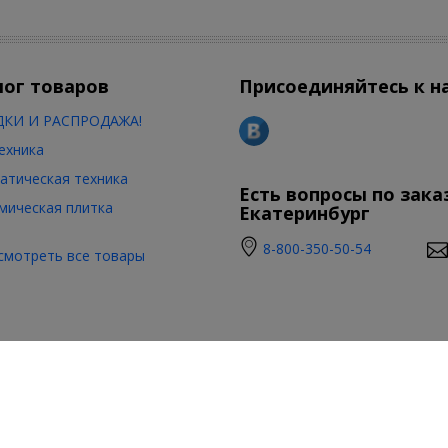
лог товаров
Присоединяйтесь к н
КИ И РАСПРОДАЖА!
ехника
атическая техника
Есть вопросы по зака
мическая плитка
Екатеринбург
8-800-350-50-54
смотреть все товары
а на сайте носит информационный характер и не является публичной офер