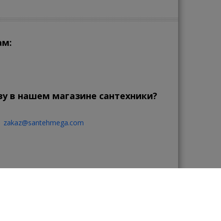
ам:
зу в нашем магазине сантехники?
zakaz@santehmega.com
той.