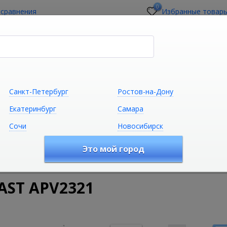
0
 сравнения
Избранные товар
стройщикам
О магазине
Контакты
Санкт-Петербург
Ростов-на-Дону
Екатеринбург
Самара
Сочи
Новосибирск
Сантехника
Климатическая техни
Это мой город
удование
Дренажные каналы для ванной
Сливные трап
AST APV2321