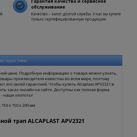
Гарантия качества и сервисное
обслуживание
ой
Качество – залог долгой службы. У нас вы купите
только сертифицированную продукцию
актеристики
одной цене. Подробную информацию о товаре можно узнать,
 Товары производителя известны во всем мире, поэтому
ют его своей гарантией. Чтобы купить Alcaplast APV2321 в
ть заказ онлайн на сайте. Доступны как полная форма
 - наши хлопоты!
150 x 150 x 200 мм
ной трап ALCAPLAST APV2321