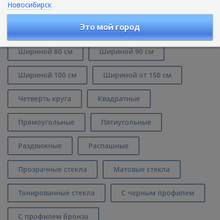
Новосибирск
Душевые углы Huppe в
Екатеринбурге
Это мой город
Шириной 80 см
Шириной 90 см
Шириной 100 см
Шириной от 150 см
Четверть круга
Квадратные
Прямоугольные
Пятиугольные
Раздвижные
Распашные
Прозрачные стекла
Матовые стекла
Тонированные стекла
С черным профилем
С профилем бронза