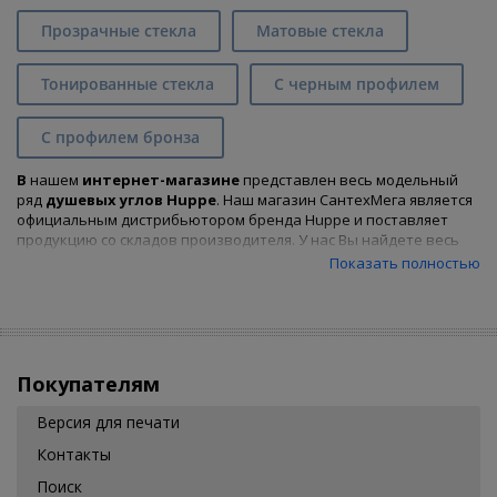
Прозрачные стекла
Матовые стекла
Тонированные стекла
С черным профилем
С профилем бронза
В
нашем
интернет-магазине
представлен весь модельный
ряд
душевых углов Huppe
. Наш магазин СантехМега является
официальным дистрибьютором бренда Huppe и поставляет
продукцию со складов производителя. У нас Вы найдете весь
размерный ряд душевых углов и сможете
купить
душевой
Показать полностью
уголок, подходящий Вам по характеристикам и цене,
предварительно воспользовавшись удобным фильтром.
Покупателям
Версия для печати
Контакты
Поиск