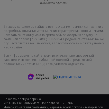
публичной офертой.
В нашем каталоге вы найдете все последние новинки сантехники с
подробным описанием технических характеристик, фото и ценами.
Заказать сантехнику можно прямо сейчас, оформив покупку на
сайте или по телефону 8 (800) 350-50-54. Продажа сантехники так же
осуществляется в нашем офисе, адрес которого вы можете узнать у
нас на сайте.
Вся информация на сайте носит исключительно справочный
характер, и не является публичной офертой определяемой
положениями Статьи 437 (2) Гражданского кодекса РФ.
Показать полную версию
2011-2021 © СантехМега. Все права защищены
Интернет-магазин сантехники, керамической плитки и материалов