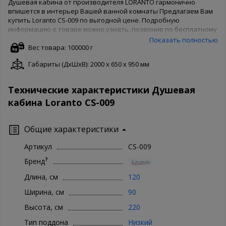
Душевая кабина от производителя LORANTO гармонично
впишется в интерьер Вашей ванной комнаты Предлагаем Вам
купить Loranto CS-009 по выгодной цене. Подробную
информацию о товаре можно узнать, позвонив по бесплатному
номеру 8-800-500-65-62. Товары производителя известны во
Показать полностью
всем мире, поэтому Loranto беспокоятся о качестве товара и
Вес товара: 100000 г
защищают его своей гарантией. Чтобы купить Loranto CS-009 в
Габариты (ДxШxВ): 2000 x 650 x 950 мм
нашем интернет магазине, Вам достаточно оформить заказ
онлайн на сайте. Доступны как полная форма оформления, так и
заказ в 1 клик. Ваша сантехника - наши хлопоты!
Технические характеристики Душевая
кабина Loranto CS-009
Общие характеристики
Артикул
CS-009
?
Бренд
Длина, см
120
Ширина, см
90
Высота, см
220
Тип поддона
Низкий