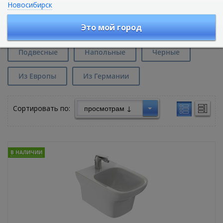
Новосибирск
Биде Jacob Delafon Vox в
Екатеринбурге
Это мой город
Подвесные
Напольные
Черные
Из Европы
Из Германии
Сортировать по:
В НАЛИЧИИ