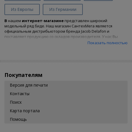
Из Европы
Из Германии
В
нашем
интернет-магазине
представлен широкий
модельный ряд биде. Наш магазин СантехМега является
официальным дистрибьютором бренда Jacob Delafon и
поставляет продукцию со складов производителя. У нас Вы
найдете все биде
Jacob Delafon
коллекции
Vox
и
Показать полностью
сможете
купить биде
, подходящее Вам по характеристикам и
цене, предварительно воспользовавшись удобным фильтром.
Покупателям
Версия для печати
Контакты
Поиск
Карта портала
Помощь