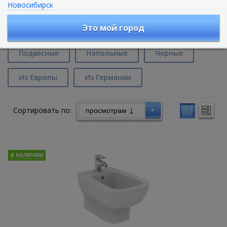
Новосибирск
Биде Ideal Standard Esedra в
Екатеринбурге
Это мой город
Подвесные
Напольные
Черные
Из Европы
Из Германии
Сортировать по:
В НАЛИЧИИ