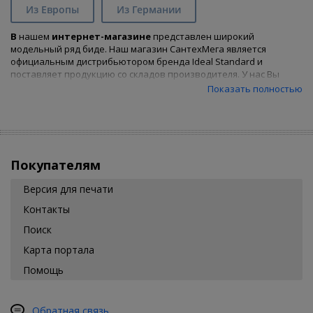
Из Европы
Из Германии
В
нашем
интернет-магазине
представлен широкий
модельный ряд биде. Наш магазин СантехМега является
официальным дистрибьютором бренда Ideal Standard и
поставляет продукцию со складов производителя. У нас Вы
найдете все биде
Ideal Standard
коллекции
Esedra
и
Показать полностью
сможете
купить биде
, подходящее Вам по характеристикам и
цене, предварительно воспользовавшись удобным фильтром.
Покупателям
Версия для печати
Контакты
Поиск
Карта портала
Помощь
Обратная связь