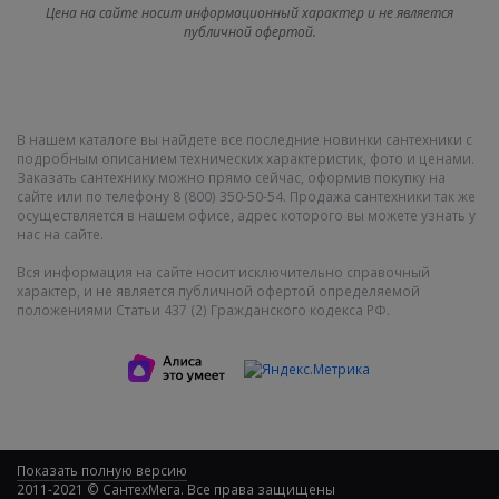
Цена на сайте носит информационный характер и не является
публичной офертой.
В нашем каталоге вы найдете все последние новинки сантехники с
подробным описанием технических характеристик, фото и ценами.
Заказать сантехнику можно прямо сейчас, оформив покупку на
сайте или по телефону 8 (800) 350-50-54. Продажа сантехники так же
осуществляется в нашем офисе, адрес которого вы можете узнать у
нас на сайте.
Вся информация на сайте носит исключительно справочный
характер, и не является публичной офертой определяемой
положениями Статьи 437 (2) Гражданского кодекса РФ.
Показать полную версию
2011-2021 © СантехМега. Все права защищены