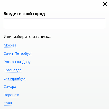
0
0
Вход
Введите свой город
(RUB
Р
Или выберите из списка:
Москва
УКАЖИТЕ ГОРОД
Санкт-Петербург
Ростов-на-Дону
Краснодар
Екатеринбург
КАТАЛОГ ТОВАРОВ
Самара
Воронеж
Каталог разделов сантехники
магазина Сантехмега в
Сочи