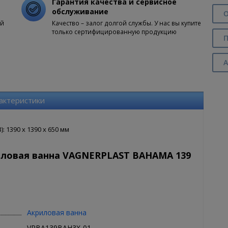
Гарантия качества и сервисное
обслуживание
О
ой
Качество – залог долгой службы. У нас вы купите
только сертифицированную продукцию
П
А
актеристики
 1390 x 1390 x 650 мм
иловая ванна VAGNERPLAST BAHAMA 139
Акриловая ванна
VPBA139BAH3X-01