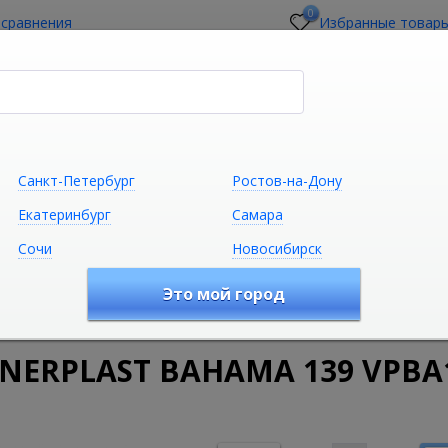
0
 сравнения
Избранные товар
стройщикам
О магазине
Контакты
Санкт-Петербург
Ростов-на-Дону
Екатеринбург
Самара
Сочи
Новосибирск
Сантехника
Климатическая техни
Это мой город
удование
Ванны
Акриловые ванны
Акриловая ванна
GNERPLAST BAHAMA 139 VPBA