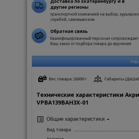
Доставка по Екатеринбургу и в
другие регионы
транспортной компанией на выбор, курьерск
службой, самовывозом
Обратная связь
Квалифицированный персонал сопровождает
Ваш заказ от подбора товара до вручения
Хар
Вес товара: 26000 г
Габариты (ДxШxВ):
Технические характеристики Акр
VPBA139BAH3X-01
Общие характеристики
Вид товара
Артикул