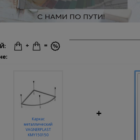
+
=
Й:
не:
+
Каркас
металлический
VAGNERPLAST
KMY150150