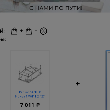
+
=
Й:
не:
+
Каркас SANTEK
Ибица 1.WH11.2.427
7 011
Р