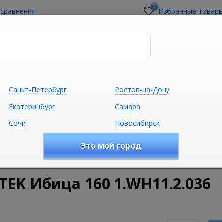
0
 сравнения
Избранные товар
стройщикам
О магазине
Контакты
Санкт-Петербург
Ростов-на-Дону
Екатеринбург
Самара
Сочи
Новосибирск
Сантехника
Климатическая техни
Это мой город
удование
Ванны
Акриловые ванны
Акриловая ванна 
EK Ибица 160 1.WH11.2.036