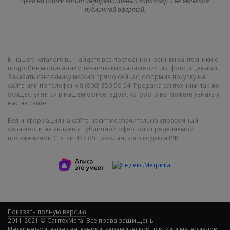
Цена на сайте носит информационный характер и не является
публичной офертой.
В нашем каталоге вы найдете все последние новинки сантехники с
подробным описанием технических характеристик, фото и ценами.
Заказать сантехнику можно прямо сейчас, оформив покупку на
сайте или по телефону 8 (800) 350-50-54. Продажа сантехники так же
осуществляется в нашем офисе, адрес которого вы можете узнать у
нас на сайте.
Вся информация на сайте носит исключительно справочный
характер, и не является публичной офертой определяемой
положениями Статьи 437 (2) Гражданского кодекса РФ.
Показать полную версию
2011-2021 © СантехМега. Все права защищены
Интернет-магазин сантехники, керамической плитки и материалов