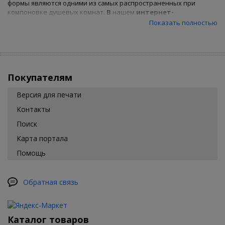
формы являются одними из самых распространенных при
компоновке душевых комнат.
В
нашем
интернет-
магазине
представлен огромный модельный ряд
квадратных
Показать полностью
душевых кабин. Размерный ряд таких кабин представлен в
основном шириной 80, 90 и 100 см и низким поддоном, но есть и
более нестандартные решения. Чтобы
купить
душевую
кабину подходящего размера воспользуйтесь фильтром
товаров.
Покупателям
Версия для печати
Контакты
Поиск
Карта портала
Помощь
Обратная связь
Каталог товаров