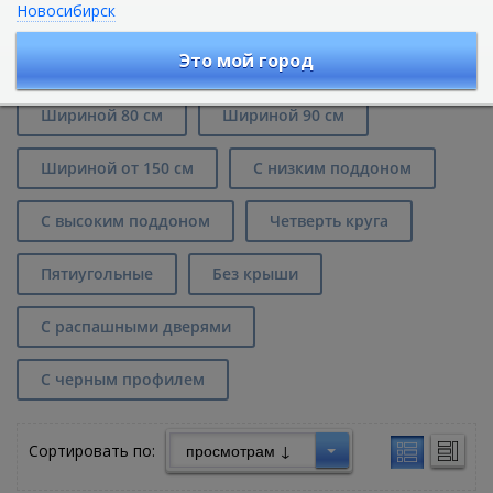
Новосибирск
Душевые кабины квадратной формы
в Екатеринбурге
Это мой город
Шириной 80 см
Шириной 90 см
Шириной от 150 см
С низким поддоном
С высоким поддоном
Четверть круга
Пятиугольные
Без крыши
С распашными дверями
С черным профилем
Сортировать по: