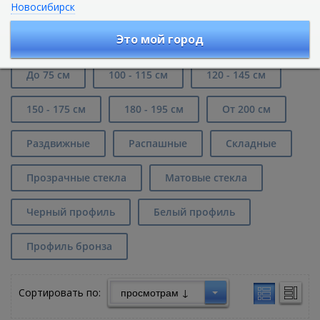
Новосибирск
Душевые двери в нишу шириной от
80 до 95 см в Екатеринбурге
Это мой город
До 75 см
100 - 115 см
120 - 145 см
150 - 175 см
180 - 195 см
От 200 см
Раздвижные
Распашные
Складные
Прозрачные стекла
Матовые стекла
Черный профиль
Белый профиль
Профиль бронза
Сортировать по: