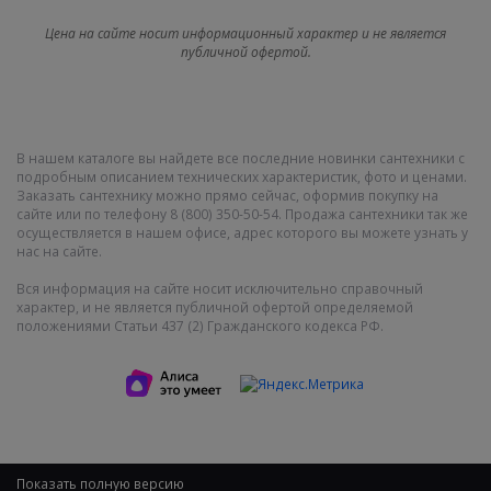
Цена на сайте носит информационный характер и не является
публичной офертой.
В нашем каталоге вы найдете все последние новинки сантехники с
подробным описанием технических характеристик, фото и ценами.
Заказать сантехнику можно прямо сейчас, оформив покупку на
сайте или по телефону 8 (800) 350-50-54. Продажа сантехники так же
осуществляется в нашем офисе, адрес которого вы можете узнать у
нас на сайте.
Вся информация на сайте носит исключительно справочный
характер, и не является публичной офертой определяемой
положениями Статьи 437 (2) Гражданского кодекса РФ.
Показать полную версию